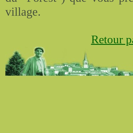
village.
Retour p