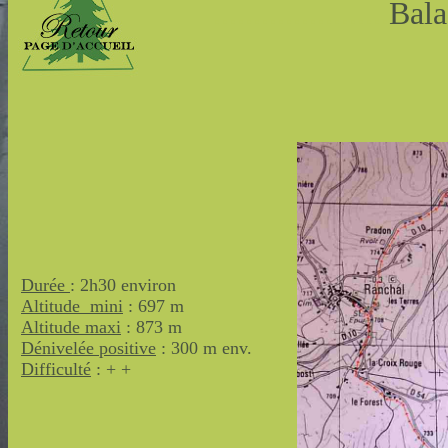
......................
Bala
Durée
: 2h30 environ
Altitude mini
: 697 m
Altitude maxi
: 873 m
Dénivelée positive
: 300 m env.
Difficulté
: + +