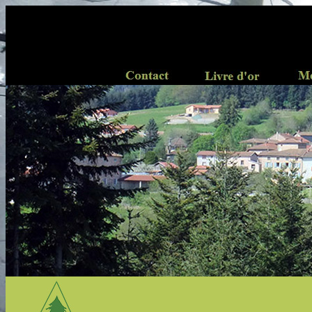
..
...........
............