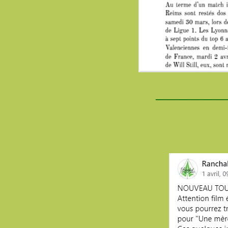
___________