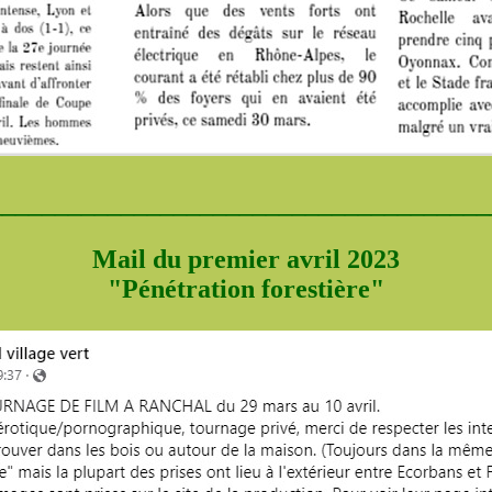
______________________________________
Mail du premier avril 2023
"Pénétration forestière"