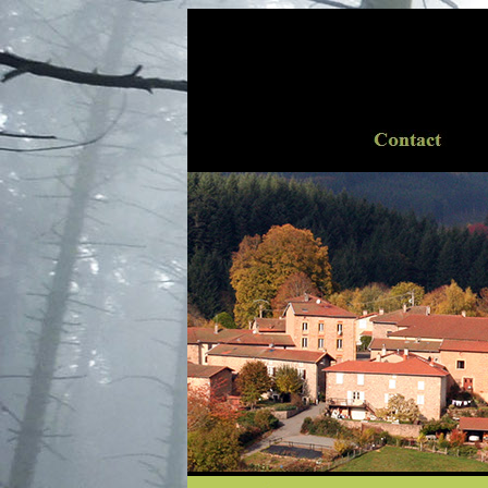
..
.........