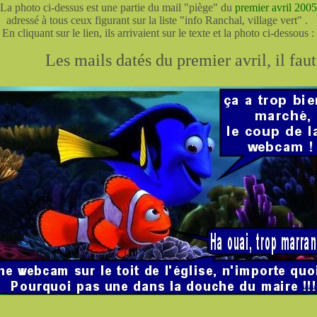
La photo ci-dessus est une partie du mail "piège" du
premier avril 2005
adressé à tous ceux figurant sur la liste "info Ranchal, village vert" .
En cliquant sur le lien, ils arrivaient sur le texte et la photo ci-dessous :
ils datés du premier avril, il faut s'en méfier 