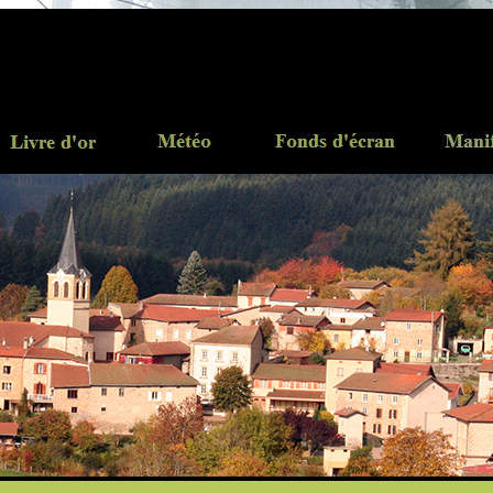
..
............
.............
..........