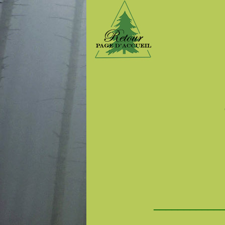
.......
___________