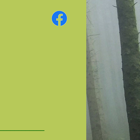
.
____________