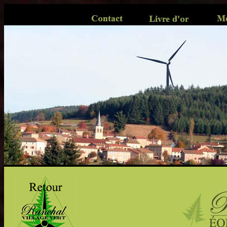
..
...........
............
........