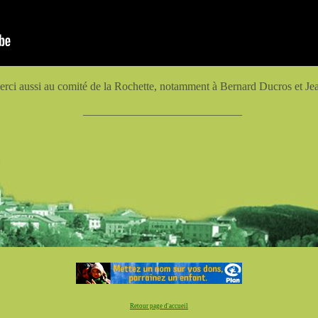
erci aussi au comité de la Rochette, notamment à Bernard Ducros et Jea
____________________________
Retour page d'accueil