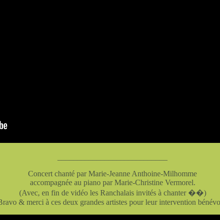
____________________________
Concert chanté par Marie-Jeanne Anthoine-Milhomme
accompagnée au piano par Marie-Christine Vermorel.
(Avec, en fin de vidéo les Ranchalais invités à chanter ��)
Bravo & merci à ces deux grandes artistes pour leur intervention bénévo