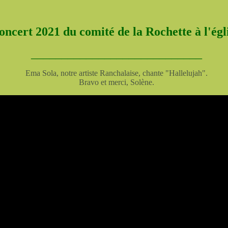
oncert 2021 du comité de la Rochette à l'ég
____________________________
Ema Sola, notre artiste Ranchalaise, chante "Hallelujah".
Bravo et merci, Solène.