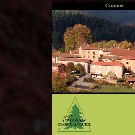
..
........
........