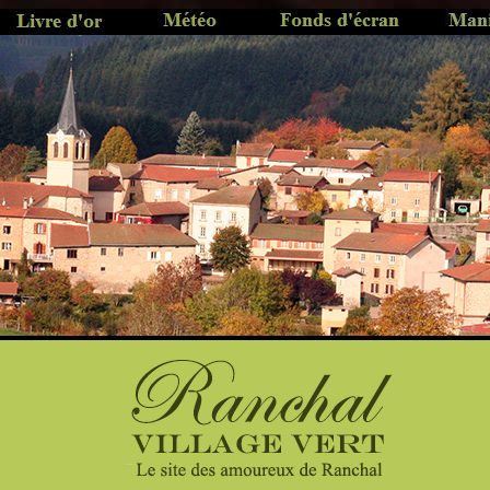
...
............
.............
..........