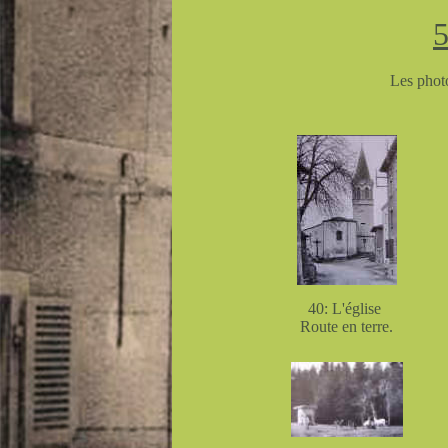
Les photo
40: L'église
Route en terre.