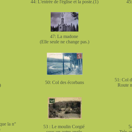
44: L'entrée de l'église et la poste.(1)
45:
47: La madone
(Elle seule ne change pas.)
51: Col d
50: Col des écorbans
)
Route n
que la n°
53 : Le moulin Corgié
5
)
sous un autre angle.
Très a