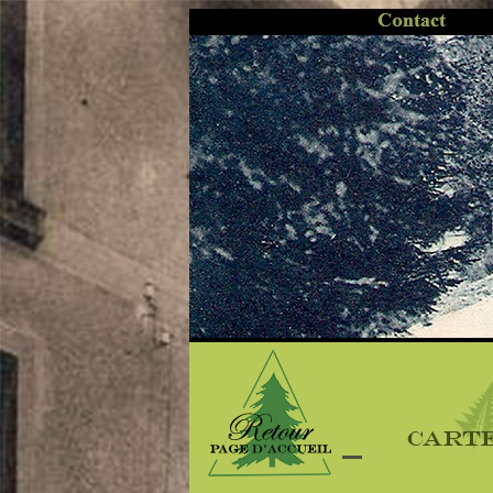
..
.........
..