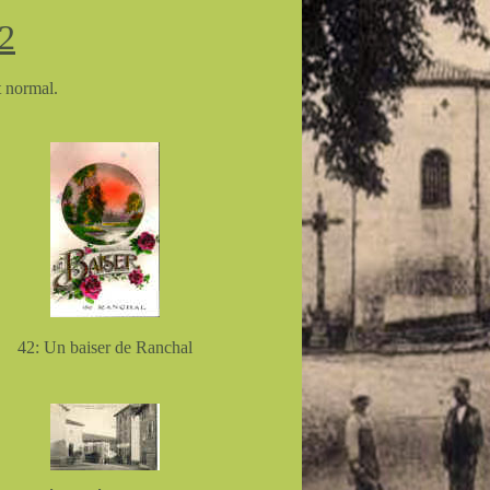
2
at normal.
42: Un baiser de Ranchal