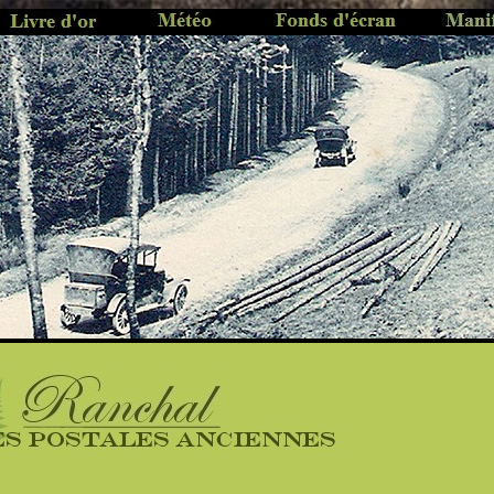
..
............
.............
..........