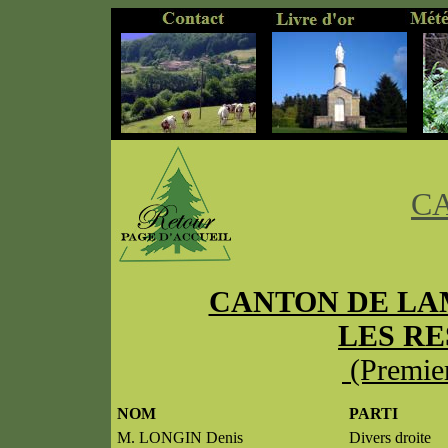
..
...........
............
C
CANTON DE LA
LES RE
(Premier
NOM
PARTI
M. LONGIN Denis
Divers droite