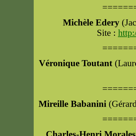
======
Michèle Edery
(Jac
Site :
http:
======
Véronique Toutant
(Laure
======
Mireille Babanini
(Gérard
======
Charles-Henri Morales